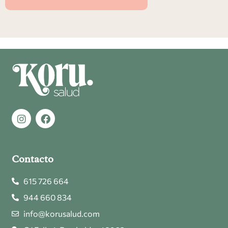
Contacto
615 726 664
944 660 834
info@korusalud.com