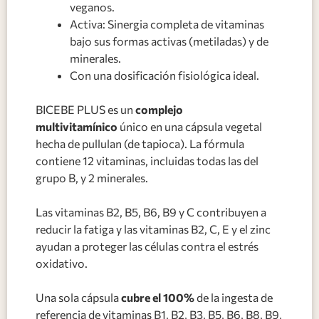
veganos.
Activa: Sinergia completa de vitaminas
bajo sus formas activas (metiladas) y de
minerales.
Con una dosificación fisiológica ideal.
BICEBE PLUS es un
complejo
multivitamínico
único en una cápsula vegetal
hecha de pullulan (de tapioca). La fórmula
contiene 12 vitaminas, incluidas todas las del
grupo B, y 2 minerales.
Las vitaminas B2, B5, B6, B9 y C contribuyen a
reducir la fatiga y las vitaminas B2, C, E y el zinc
ayudan a proteger las células contra el estrés
oxidativo.
Una sola cápsula
cubre el 100%
de la ingesta de
referencia de vitaminas B1, B2, B3, B5, B6, B8, B9,