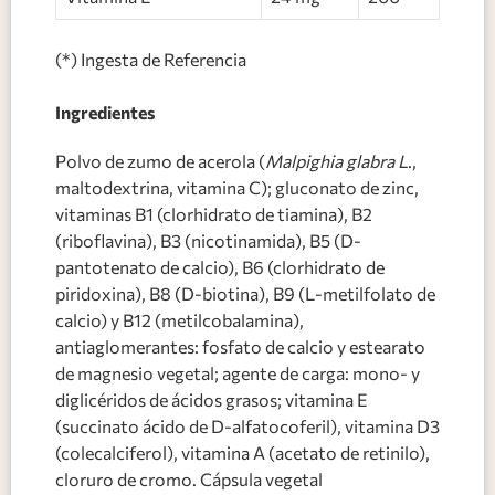
(*) Ingesta de Referencia
Ingredientes
Polvo de zumo de acerola (
Malpighia glabra L
.,
maltodextrina, vitamina C); gluconato de zinc,
vitaminas B1 (clorhidrato de tiamina), B2
(riboflavina), B3 (nicotinamida), B5 (D-
pantotenato de calcio), B6 (clorhidrato de
piridoxina), B8 (D-biotina), B9 (L-metilfolato de
calcio) y B12 (metilcobalamina),
antiaglomerantes: fosfato de calcio y estearato
de magnesio vegetal; agente de carga: mono- y
diglicéridos de ácidos grasos; vitamina E
(succinato ácido de D-alfatocoferil), vitamina D3
(colecalciferol), vitamina A (acetato de retinilo),
cloruro de cromo. Cápsula vegetal