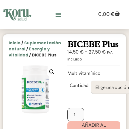
0,00
€
BICEBE Plus
Inicio
/
Suplementación
natural
/
Energía y
14,50
€
-
27,50
€
IVA
vitalidad
/ BICEBE Plus
incluido
Multivitamínico
Cantidad
AÑADIR AL