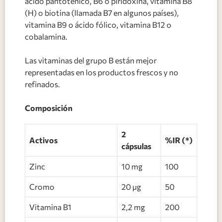
ácido pantoténico, B6 o piridoxina, vitamina B8
(H) o biotina (llamada B7 en algunos países),
vitamina B9 o ácido fólico, vitamina B12 o
cobalamina.
Las vitaminas del grupo B están mejor
representadas en los productos frescos y no
refinados.
Composición
2
Activos
%IR (*)
cápsulas
Zinc
10 mg
100
Cromo
20 μg
50
Vitamina B1
2,2 mg
200