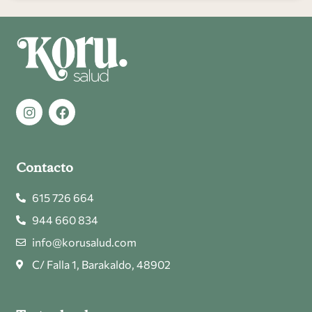
Contacto
615 726 664
944 660 834
info@korusalud.com
C/ Falla 1, Barakaldo, 48902