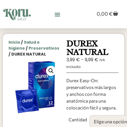
0,00
€
DUREX
Inicio
/
Salud e
higiene
/
Preservativos
NATURAL
/ DUREX NATURAL
3,99
€
-
9,99
€
IVA
incluido
Durex Easy-On:
preservativos más largos
y anchos con forma
anatómica para una
colocación fácil y segura.
Cantidad