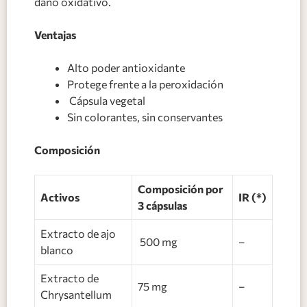
daño oxidativo.
Ventajas
Alto poder antioxidante
Protege frente a la peroxidación
Cápsula vegetal
Sin colorantes, sin conservantes
Composición
Composición por
Activos
IR (*)
3 cápsulas
Extracto de ajo
500 mg
–
blanco
Extracto de
75 mg
–
Chrysantellum