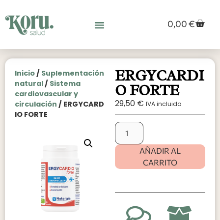
0,00
€
ERGYCARDI
Inicio
/
Suplementación
natural
/
Sistema
O FORTE
cardiovascular y
29,50
€
circulación
/ ERGYCARD
IVA incluido
IO FORTE
AÑADIR AL
CARRITO