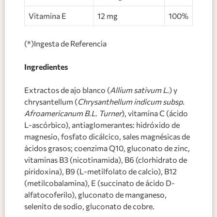
Vitamina E
12 mg
100%
(*)Ingesta de Referencia
Ingredientes
Extractos de ajo blanco (
Allium sativum L
.) y
chrysantellum (
Chrysanthellum indicum subsp.
Afroamericanum B.L. Turner
), vitamina C (ácido
L-ascórbico), antiaglomerantes: hidróxido de
magnesio, fosfato dicálcico, sales magnésicas de
ácidos grasos; coenzima Q10, gluconato de zinc,
vitaminas B3 (nicotinamida), B6 (clorhidrato de
piridoxina), B9 (L-metilfolato de calcio), B12
(metilcobalamina), E (succinato de ácido D-
alfatocoferilo), gluconato de manganeso,
selenito de sodio, gluconato de cobre.