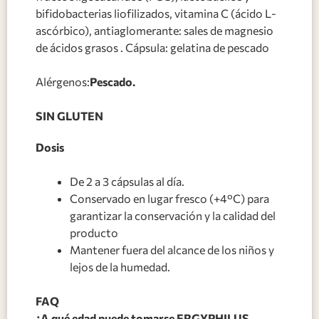
bifidobacterias liofilizados, vitamina C (ácido L-
ascórbico), antiaglomerante: sales de magnesio
de ácidos grasos . Cápsula: gelatina de pescado
Alérgenos:
Pescado.
SIN GLUTEN
Dosis
De 2 a 3 cápsulas al día.
Conservado en lugar fresco (+4°C) para
garantizar la conservación y la calidad del
producto
Mantener fuera del alcance de los niños y
lejos de la humedad.
FAQ
¿A qué edad puede tomarse ERGYPHILUS