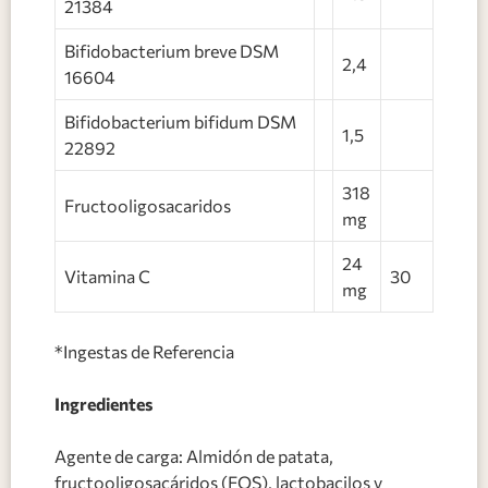
21384
Bifidobacterium breve DSM
2,4
16604
Bifidobacterium bifidum DSM
1,5
22892
318
Fructooligosacaridos
mg
24
Vitamina C
30
mg
*Ingestas de Referencia
Ingredientes
Agente de carga: Almidón de patata,
fructooligosacáridos (FOS), lactobacilos y