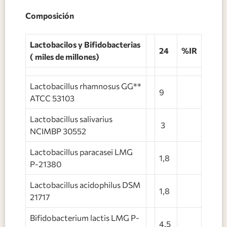
Composición
Lactobacilos y Bifidobacterias
24
%IR
( miles de millones)
Lactobacillus rhamnosus GG**
9
ATCC 53103
Lactobacillus salivarius
3
NCIMBP 30552
Lactobacillus paracasei LMG
1,8
P-21380
Lactobacillus acidophilus DSM
1,8
21717
Bifidobacterium lactis LMG P-
4.5