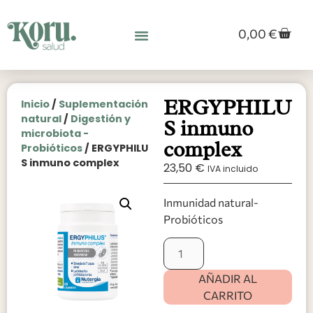
0,00
€
ERGYPHILU
Inicio
/
Suplementación
natural
/
Digestión y
S inmuno
microbiota -
complex
Probióticos
/ ERGYPHILU
S inmuno complex
23,50
€
IVA incluido
Inmunidad natural-
Probióticos
AÑADIR AL
CARRITO