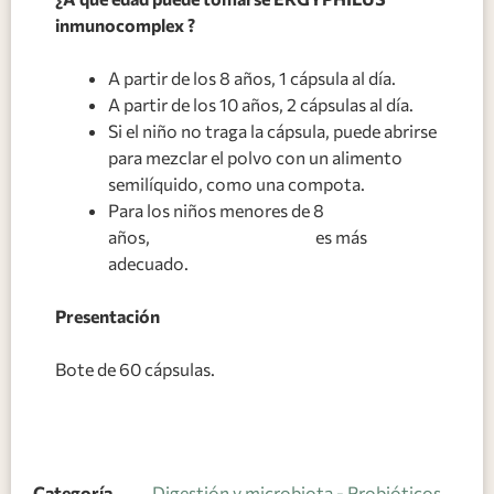
inmunocomplex ?
A partir de los 8 años, 1 cápsula al día.
A partir de los 10 años, 2 cápsulas al día.
Si el niño no traga la cápsula, puede abrirse
para mezclar el polvo con un alimento
semilíquido, como una compota.
Para los niños menores de 8
años,
ERGYPHILUS Niños
es más
adecuado.
Presentación
Bote de 60 cápsulas.
Categoría
Digestión y microbiota - Probióticos