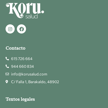
Contacto
615 726 664
944 660 834
info@korusalud.com
C/ Falla 1, Barakaldo, 48902
Textos legales