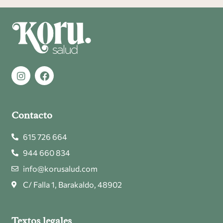
Contacto
615 726 664
944 660 834
info@korusalud.com
C/ Falla 1, Barakaldo, 48902
Textos legales