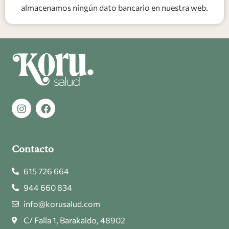
almacenamos ningún dato bancario en nuestra web.
Contacto
615 726 664
944 660 834
info@korusalud.com
C/ Falla 1, Barakaldo, 48902