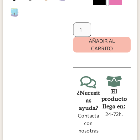
Negro
Rosa
AÑADIR AL
CARRITO
El
¿Necesit
producto
as
llega en:
ayuda?
24-72h.
Contacta
con
nosotras