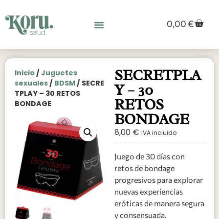
0,00
€
SECRETPLA
Inicio
/
Juguetes
sexuales
/
BDSM
/ SECRE
Y – 30
TPLAY – 30 RETOS
RETOS
BONDAGE
BONDAGE
8,00
€
IVA incluido
Juego de 30 días con
retos de bondage
progresivos para explorar
nuevas experiencias
eróticas de manera segura
y consensuada.