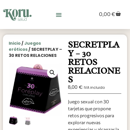
0,00
€
SECRETPLA
Inicio
/
Juegos
eróticos
/ SECRETPLAY –
Y – 30
30 RETOS RELACIONES
RETOS
RELACIONE
S
8,00
€
IVA incluido
Juego sexual con 30
tarjetas que propone
retos progresivos para
explorar nuevas
experiencias y alcanzar la