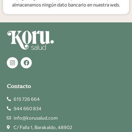
almacenamos ningún dato bancario en nuestra web.
Contacto
615 726 664
944 660 834
info@korusalud.com
C/ Falla 1, Barakaldo, 48902