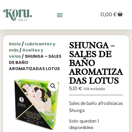
0,00
€
SHUNGA –
Inicio
/
Lubricantes y
más
/
Aceites y
SALES DE
velas
/ SHUNGA – SALES
BAÑO
DE BAÑO
AROMATIZADAS LOTUS
AROMATIZA
DAS LOTUS
5,10
€
IVA incluido
Sales de baño afrodisíacas
Shunga
Solo quedan 1
disponibles