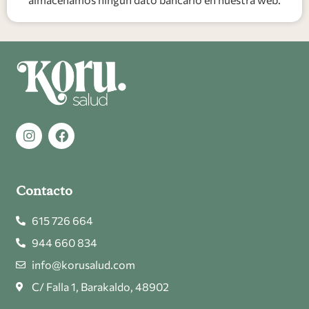
Contacto
615 726 664
944 660 834
info@korusalud.com
C/ Falla 1, Barakaldo, 48902