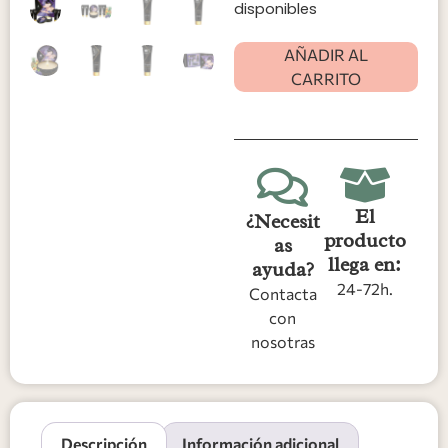
disponibles
AÑADIR AL
CARRITO
El
¿Necesit
producto
as
llega en:
ayuda?
24-72h.
Contacta
con
nosotras
Descripción
Información adicional