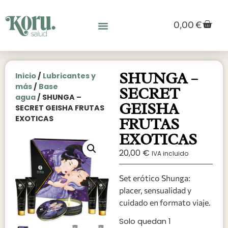
0,00
€
SHUNGA –
Inicio
/
Lubricantes y
más
/
Base
SECRET
agua
/ SHUNGA –
GEISHA
SECRET GEISHA FRUTAS
EXOTICAS
FRUTAS
EXOTICAS
20,00
€
IVA incluido
Set erótico Shunga:
placer, sensualidad y
cuidado en formato viaje.
Solo quedan 1